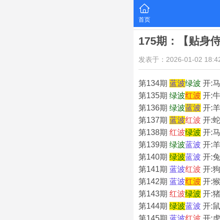
首页
175期：【贴身
发表于：2026-01-02 18:42
第134期
蓝
波
绿
波
开:马
第135期
绿
波
红波
开:牛
第136期
绿
波
蓝
波
开:羊
第137期
蓝
波
红波
开:蛇
第138期
红波
绿
波
开:马
第139期
绿
波
蓝
波
开:羊
第140期
绿
波
蓝
波
开:兔
第141期
蓝
波
红波
开:狗
第142期
蓝
波
红波
开:猴
第143期
红波
绿
波
开:猪
第144期
绿
波
蓝
波
开:鼠
第145期
蓝
波
红波
开:虎