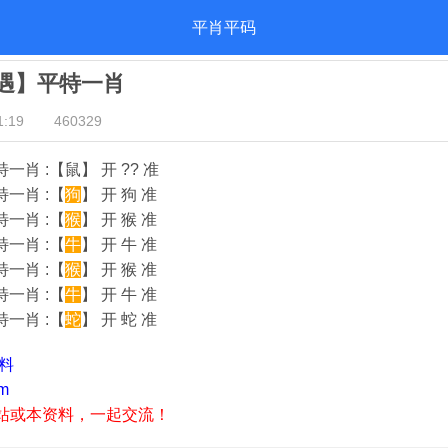
平肖平码
而遇】平特一肖
:19
460329
一肖 :【鼠】 开 ?? 准
特一肖 :【
狗
】 开 狗 准
特一肖 :【
猴
】 开 猴 准
特一肖 :【
牛
】 开 牛 准
特一肖 :【
猴
】 开 猴 准
特一肖 :【
牛
】 开 牛 准
特一肖 :【
蛇
】 开 蛇 准
资料
m
站或本资料，一起交流！