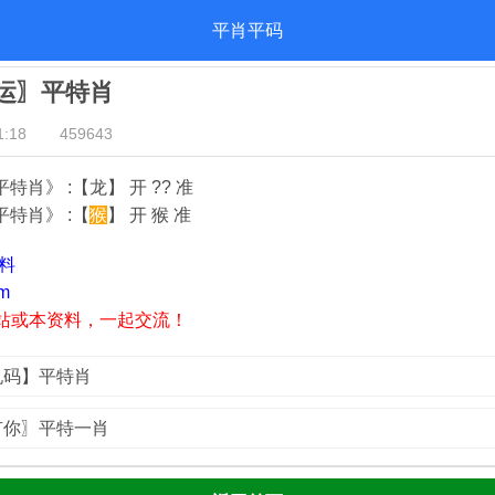
平肖平码
好运〗平特肖
:18
459643
特肖》 :【龙】 开 ?? 准
平特肖》 :【
猴
】 开 猴 准
资料
m
站或本资料，一起交流！
爷侃码】平特肖
夜有你〗平特一肖