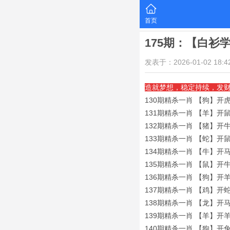
首页
175期：【白衫
发表于：2026-01-02 18:42
造就梦想，稳定持续，发
130期精杀一肖 【狗】开虎
131期精杀一肖 【羊】开鼠
132期精杀一肖 【猪】开牛
133期精杀一肖 【蛇】开鼠
134期精杀一肖 【牛】开马
135期精杀一肖 【鼠】开牛
136期精杀一肖 【狗】开羊
137期精杀一肖 【鸡】开蛇
138期精杀一肖 【龙】开马
139期精杀一肖 【羊】开羊
140期精杀一肖 【狗】开兔