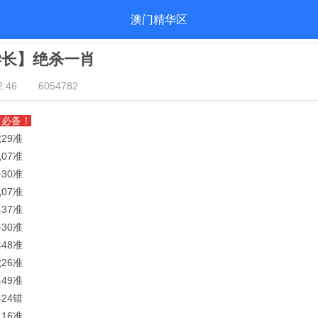
澳门精华区
学长】绝杀一肖
:46
6054782
财必备！
29准
07准
30准
07准
37准
30准
48准
26准
49准
24错
16准