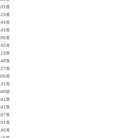
33准
23准
44准
43准
05准
42准
13准
48准
27准
09准
31准
45错
41准
41准
07准
01准
40准
16准